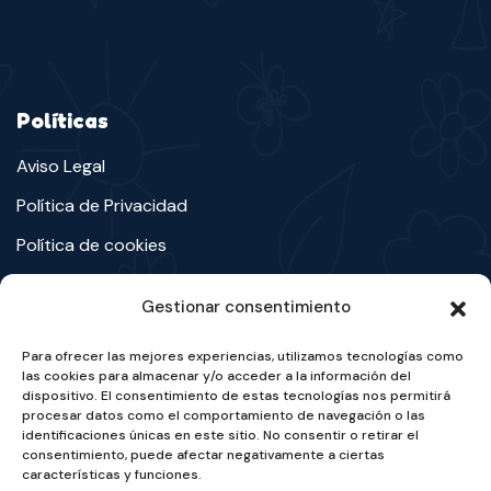
Políticas
Aviso Legal
Política de Privacidad
Política de cookies
Gestionar consentimiento
Avenida Cosculluela, 32-36, Ejea de los Caballeros
Para ofrecer las mejores experiencias, utilizamos tecnologías como
las cookies para almacenar y/o acceder a la información del
50600 (Zaragoza)
dispositivo. El consentimiento de estas tecnologías nos permitirá
procesar datos como el comportamiento de navegación o las
976 66 30 15
identificaciones únicas en este sitio. No consentir o retirar el
consentimiento, puede afectar negativamente a ciertas
adisciv@adisciv.org
características y funciones.