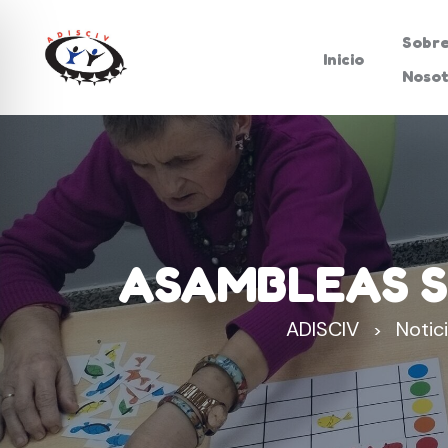
Sobr
Inicio
Nosot
ASAMBLEAS SO
ADISCIV
Notic
>