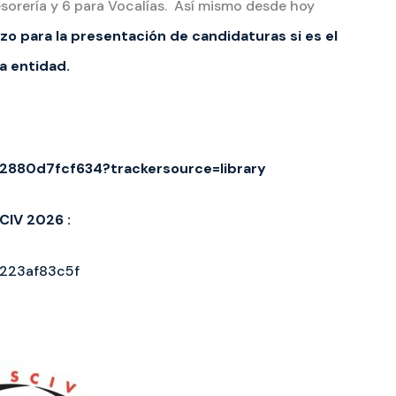
esorería y 6 para Vocalías. Así mismo desde hoy
lazo para la presentación de candidaturas si es el
a entidad.
880d7fcf634?trackersource=library
IV 2026 :
223af83c5f