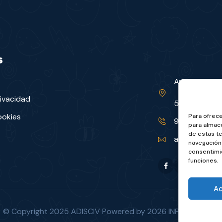
s
Avenida Coscu
rivacidad
50600 (Zara
ookies
Para ofrece
976 66 30 15
para almace
de estas t
adisciv@adisc
navegación 
consentimie
funciones.
A
© Copyright 2025 ADISCIV Powered by
2026
INP Formación