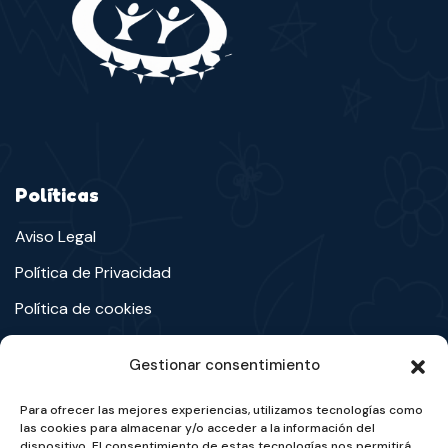
Políticas
Aviso Legal
Política de Privacidad
Política de cookies
Gestionar consentimiento
Avenida Cosculluela, 32-36, Ejea de los Caballeros
Para ofrecer las mejores experiencias, utilizamos tecnologías como
las cookies para almacenar y/o acceder a la información del
dispositivo. El consentimiento de estas tecnologías nos permitirá